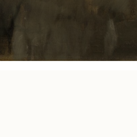
ren
F. A. Q.
und
F. A. Q. in Leichter Sprache
stehen 
#wastingtimewithart