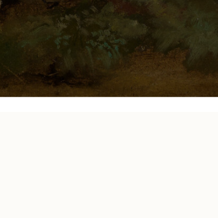
ren
F. A. Q.
und
F. A. Q. in Leichter Sprache
stehen 
#wastingtimewithart